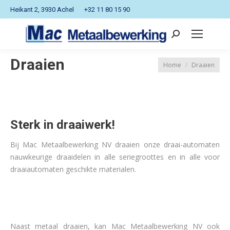
Heikant 2, 3930 Achel
+32 11 80 15 90
Search:
Draaien
Je bent hier:
Home
Draaien
Sterk in draaiwerk!
Bij Mac Metaalbewerking NV draaien onze draai-automaten
nauwkeurige draaidelen in alle seriegroottes en in alle voor
draaiautomaten geschikte
materialen.
Naast metaal draaien, kan Mac Metaalbewerking NV ook