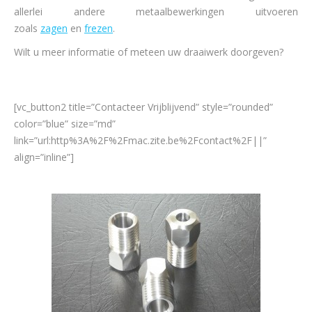
allerlei andere metaalbewerkingen uitvoeren
zoals
zagen
en
frezen
.
Wilt u meer informatie of meteen uw draaiwerk doorgeven?
[vc_button2 title=”Contacteer Vrijblijvend” style=”rounded”
color=”blue” size=”md”
link=”url:http%3A%2F%2Fmac.zite.be%2Fcontact%2F||”
align=”inline”]